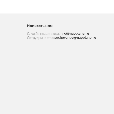
Написать нам
Служба поддержки:
info@napolane.ru
Сотрудничество:
sochevanov@napolane.ru