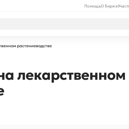
Помощь
О бирже
Участ
твенном растениеводстве
 на лекарственном
е