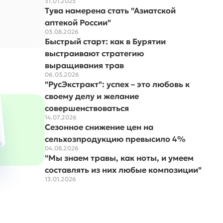
31.01.2025
Тува намерена стать "Азиатской
аптекой России"
03.08.2026
Быстрый старт: как в Бурятии
выстраивают стратегию
выращивания трав
06.03.2026
"РусЭкстракт": успех – это любовь к
своему делу и желание
совершенствоваться
14.07.2026
Сезонное снижение цен на
сельхозпродукцию превысило 4%
04.08.2026
"Мы знаем травы, как ноты, и умеем
составлять из них любые композиции"
13.01.2026